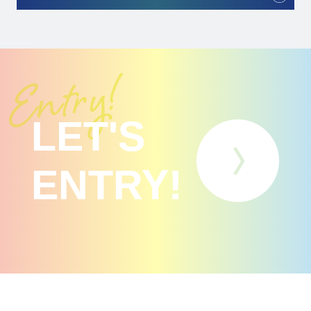
LET'S
ENTRY!