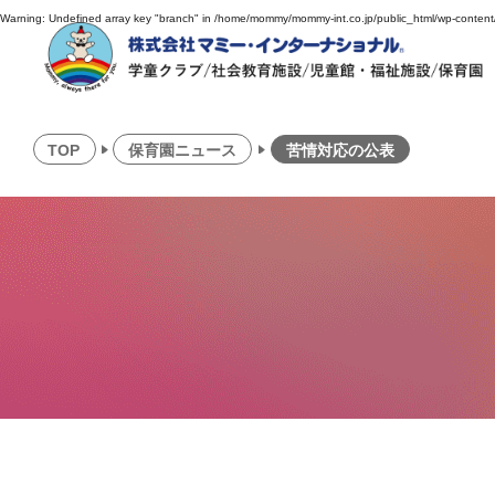
Warning
: Undefined array key "branch" in
/home/mommy/mommy-int.co.jp/public_html/wp-conten
TOP
保育園ニュース
苦情対応の公表