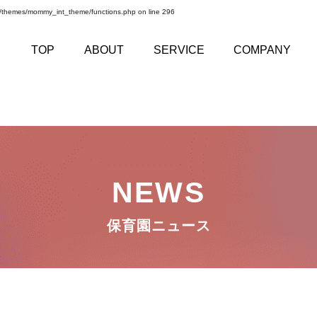
t/themes/mommy_int_theme/functions.php
on line
296
TOP
ABOUT
SERVICE
COMPANY
NEWS
保育園ニュース